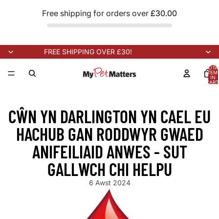
Free shipping for orders over
£30.00
FREE SHIPPING OVER £30!
TOTA
ITEM
IN
CART
0
ON!
NEW STOCK ARRIVING SOON!
NEW STOCK ARRIVING SOON
CŴN YN DARLINGTON YN CAEL EU
HACHUB GAN RODDWYR GWAED
ANIFEILIAID ANWES - SUT
GALLWCH CHI HELPU
6 Awst 2024