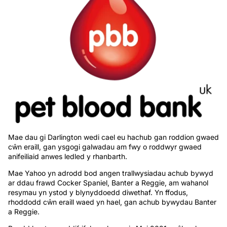
Mae dau gi Darlington wedi cael eu hachub gan roddion gwaed
cŵn eraill, gan ysgogi galwadau am fwy o roddwyr gwaed
anifeiliaid anwes ledled y rhanbarth.
Mae Yahoo yn adrodd bod angen trallwysiadau achub bywyd
ar ddau frawd Cocker Spaniel, Banter a Reggie, am wahanol
resymau yn ystod y blynyddoedd diwethaf. Yn ffodus,
rhoddodd cŵn eraill waed yn hael, gan achub bywydau Banter
a Reggie.