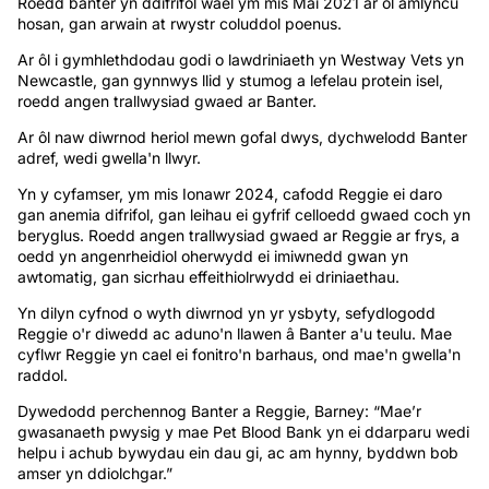
Roedd banter yn ddifrifol wael ym mis Mai 2021 ar ôl amlyncu
hosan, gan arwain at rwystr coluddol poenus.
Ar ôl i gymhlethdodau godi o lawdriniaeth yn Westway Vets yn
Newcastle, gan gynnwys llid y stumog a lefelau protein isel,
roedd angen trallwysiad gwaed ar Banter.
Ar ôl naw diwrnod heriol mewn gofal dwys, dychwelodd Banter
adref, wedi gwella'n llwyr.
Yn y cyfamser, ym mis Ionawr 2024, cafodd Reggie ei daro
gan anemia difrifol, gan leihau ei gyfrif celloedd gwaed coch yn
beryglus. Roedd angen trallwysiad gwaed ar Reggie ar frys, a
oedd yn angenrheidiol oherwydd ei imiwnedd gwan yn
awtomatig, gan sicrhau effeithiolrwydd ei driniaethau.
Yn dilyn cyfnod o wyth diwrnod yn yr ysbyty, sefydlogodd
Reggie o'r diwedd ac aduno'n llawen â Banter a'u teulu. Mae
cyflwr Reggie yn cael ei fonitro'n barhaus, ond mae'n gwella'n
raddol.
Dywedodd perchennog Banter a Reggie, Barney: “Mae’r
gwasanaeth pwysig y mae Pet Blood Bank yn ei ddarparu wedi
helpu i achub bywydau ein dau gi, ac am hynny, byddwn bob
amser yn ddiolchgar.”