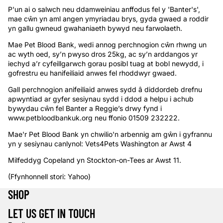
P'un ai o salwch neu ddamweiniau anffodus fel y 'Banter's',
mae cŵn yn aml angen ymyriadau brys, gyda gwaed a roddir
yn gallu gwneud gwahaniaeth bywyd neu farwolaeth.
Mae Pet Blood Bank, wedi annog perchnogion cŵn rhwng un
ac wyth oed, sy’n pwyso dros 25kg, ac sy’n arddangos yr
iechyd a’r cyfeillgarwch gorau posibl tuag at bobl newydd, i
gofrestru eu hanifeiliaid anwes fel rhoddwyr gwaed.
Gall perchnogion anifeiliaid anwes sydd â diddordeb drefnu
apwyntiad ar gyfer sesiynau sydd i ddod a helpu i achub
bywydau cŵn fel Banter a Reggie’s drwy fynd i
www.petbloodbankuk.org
neu ffonio 01509 232222.
Mae'r Pet Blood Bank yn chwilio'n arbennig am gŵn i gyfrannu
yn y sesiynau canlynol: Vets4Pets Washington ar Awst 4
Milfeddyg Copeland yn Stockton-on-Tees ar Awst 11.
(Ffynhonnell stori: Yahoo)
SHOP
LET US GET IN TOUCH