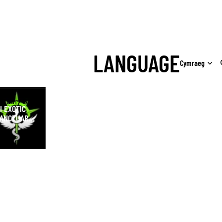
LANGUAGE
Exotic
ctuary Shop
I EXOTIC
ANCTUARY
HOP