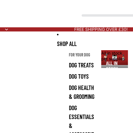
FREE SHIPPING OVER £30!
SHOP ALL
All in stock
FOR YOUR DOG
pet supplies
ALL IN
DOG TREATS
STOCK
PET
DOG TOYS
SUPPLIES
DOG HEALTH
& GROOMING
DOG
ESSENTIALS
&