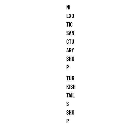
NI
EXO
TIC
SAN
CTU
ARY
SHO
P
TUR
KISH
TAIL
S
SHO
P