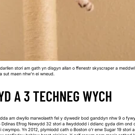
ddarllen stori am gath yn disgyn allan o ffenestr skyscraper a meddw
a sut maen nhw'n ei wneud.
YD A 3 TECHNEG WYCH
dda am dwyllo marwolaeth fel y dywedir bod ganddyn nhw 9 o fyw
 o Ddinas Efrog Newydd 32 stori a llwyddodd i ddianc gyda dim ond d
i cwympo. Yn 2012, plymiodd cath o Boston o'r enw Sugar 19 stori a