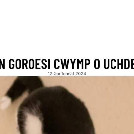
ARRIVING SOON!
NEW STOCK ARRIVING SOON!
NEW STOCK A
YN GOROESI CWYMP O UCHD
12 Gorffennaf 2024