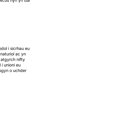
lwcus hyn yn dal
ol i sicrhau eu
naturiol ac yn
atgyrch nifty
i unioni eu
isgyn o uchder