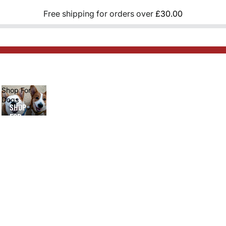
Free shipping for orders over
£30.00
Shop For
Dogs
SHOP
FOR
DOGS