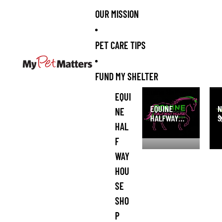
OUR MISSION
PET CARE TIPS
FUND MY SHELTER
Equine Halfway
NI 
EQUI
House Pony
San
EQUINE
N
NE
Rescue and
HALFWAY
S
Refuge Shop
HAL
HOUSE PONY
S
RESCUE AND
F
REFUGE
WAY
SHOP
HOU
SE
SHO
P