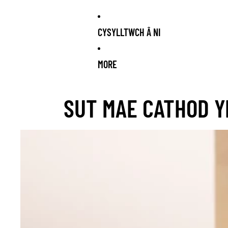
CYSYLLTWCH Â NI
MORE
K ARRIVING SOON!
NEW STOCK ARRIVING SOON!
NEW STOCK 
SUT MAE CATHOD 