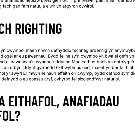
w anafiadau heblaw brest gleision. Y prif reswm pam mae'r cathod 
 fach gan fam natur, a elwir yn atgyrch cywirol.
CH RIGHTING
 yn cwympo, maen nhw'n defnyddio techneg arbennig yn anymwybod
ddiogel ar eu pawennau. Bydd feline sy'n cwympo yn bwa ei gefn yn 
s bod ei bawennau'n wynebu'r ddaear. Mae cathod bach yn datblygu'r 
n, ac erbyn iddynt gyrraedd 6-9 wythnos oed, maent yn berffaith abl 
ol yr awyr! Er mwyn lleihau'r effaith o'r cwymp, bydd cathod sy'n d
 defnyddio eu coesau cryf, cyhyrog fel siocleddfwyr naturiol.
A EITHAFOL, ANAFIADAU
FOL?