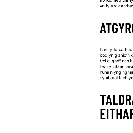
ffwrdd heb unrhy
yn fyw yw anrheg
ATGYR
Pan fydd cathod
bod yn glanio'n 
troi ei gorff ne
hwn yn ifanc iaw
hunain yng nghan
cymharol fach yn
TALDR
EITHA