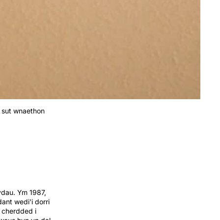
l sut wnaethon
ydau. Ym 1987,
ant wedi'i dorri
 cherdded i