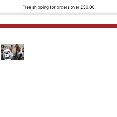
Free shipping for orders over
£30.00
Shop For
Dogs
SHOP
FOR
DOGS