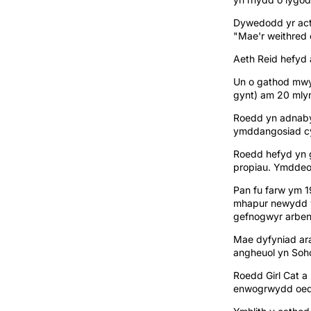
Dywedodd yr acto
"Mae'r weithred 
Aeth Reid hefyd 
Un o gathod mwya
gynt) am 20 mly
Roedd yn adnabyd
ymddangosiad cy
Roedd hefyd yn gy
propiau. Ymddeol
Pan fu farw ym 1
mhapur newydd y 
gefnogwyr arben
Mae dyfyniad ara
angheuol yn Soho
Roedd Girl Cat a
enwogrwydd oedd