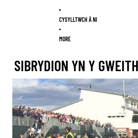
CYSYLLTWCH Â NI
MORE
SOON!
NEW STOCK ARRIVING SOON!
NEW STOCK ARRIVING SO
SIBRYDION YN Y GWEIT