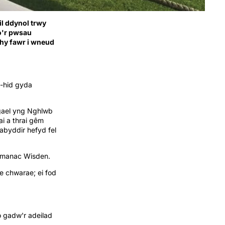
l ddynol trwy
o'r pwsau
rhy fawr i wneud
i-hid gyda
w gael yng Nghlwb
ai a thrai gêm
abyddir hefyd fel
 almanac Wisden.
ae chwarae; ei fod
o gadw'r adeilad