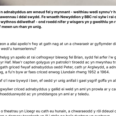
'n adnabyddus am wneud fel y mynnant - weithiau wedi synnu'r hi
awennau i ddal swydd. Fe wnaeth Newyddion y BBC roi sylw i rai 
 wythnos ddiwethaf - ond roedd nifer y wisgers yn y gweithlu yn 
f mewn un rhan yn unig.
on a allai apelio'n fwy at gath nag at un a chwaraeir ar gyflymder d
 wedi'u hamserlennu?
helyg yn apelio at rai cefnogwyr blewog fel Brian, sydd fel arfer i’
 yr Haf. Mae'r capten golygus yn patrolio'r tiroedd ac yn mwynhau tr
i’r gath griced fwyaf adnabyddus oedd Peter, cath yr Arglwydd, a adn
, a fu’n byw ar faes criced enwog Llundain rhwng 1952 a 1964.
f o'i naw bywyd i ben, ef oedd yr unig anifail i gael ysgrif goffa yn
l gwyliwr criced adnabyddus y gellid ei weld yn aml yn prowla ar y c
gyhoeddusrwydd ac yn ymddangos yn aml ar y teledu.
o theatrau yn Lloegr eu cath eu hunain, a chwaraeodd y rôl ddeuol 
en a darparu tawelwch yn ôl i strôc pe bai'r dychryn yn cychwyn.