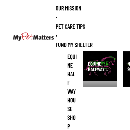
OUR MISSION
PET CARE TIPS
FUND MY SHELTER
Equine Halfway
NI 
EQUI
House Pony
San
EQUINE
N
NE
Rescue and
HALFWAY
S
Refuge Shop
HAL
HOUSE PONY
S
RESCUE AND
F
REFUGE
WAY
SHOP
HOU
SE
SHO
P