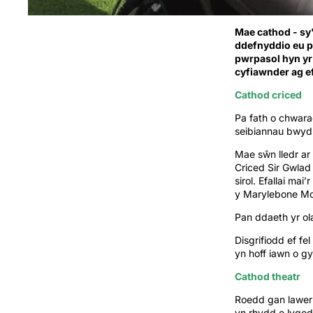
Mae cathod - sy
ddefnyddio eu p
pwrpasol hyn yr
cyfiawnder ag e
Cathod criced
Pa fath o chwarae
seibiannau bwyd
Mae sŵn lledr ar 
Criced Sir Gwlad
sirol. Efallai ma
y Marylebone Mog
Pan ddaeth yr ola
Disgrifiodd ef fe
yn hoff iawn o 
Cathod theatr
Roedd gan lawer 
yn rhydd o lygod