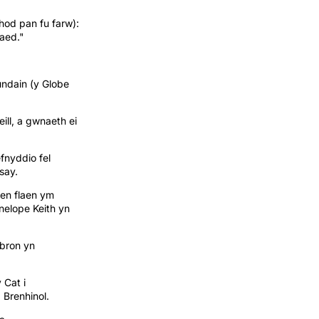
hod pan fu farw):
waed."
ndain (y Globe
ll, a gwnaeth ei
fnyddio fel
say.
len flaen ym
nelope Keith yn
 bron yn
 Cat i
Brenhinol.