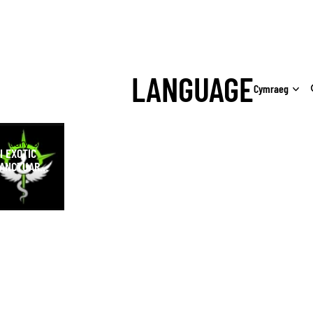
LANGUAGE
Exotic
ctuary Shop
I EXOTIC
ANCTUARY
HOP