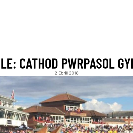
ON!
NEW STOCK ARRIVING SOON!
NEW STOCK ARRIVING SOON
HLE: CATHOD PWRPASOL G
2 Ebrill 2018