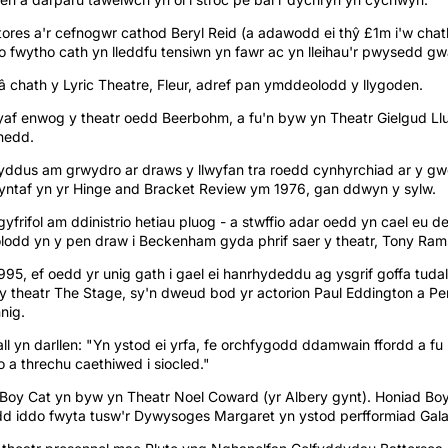
res a'r cefnogwr cathod Beryl Reid (a adawodd ei thŷ £1m i'w chat
o fwytho cath yn lleddfu tensiwn yn fawr ac yn lleihau'r pwysedd g
â chath y Lyric Theatre, Fleur, adref pan ymddeolodd y llygoden.
f enwog y theatr oedd Beerbohm, a fu'n byw yn Theatr Gielgud Llu
nedd.
dus am grwydro ar draws y llwyfan tra roedd cynhyrchiad ar y gwei
ntaf yn yr Hinge and Bracket Review ym 1976, gan ddwyn y sylw.
frifol am ddinistrio hetiau pluog - a stwffio adar oedd yn cael eu de
odd yn y pen draw i Beckenham gyda phrif saer y theatr, Tony Ram
995, ef oedd yr unig gath i gael ei hanrhydeddu ag ysgrif goffa tuda
theatr The Stage, sy'n dweud bod yr actorion Paul Eddington a Pe
nig.
ll yn darllen: "Yn ystod ei yrfa, fe orchfygodd ddamwain ffordd a fu
 a threchu caethiwed i siocled."
 Boy Cat yn byw yn Theatr Noel Coward (yr Albery gynt). Honiad Boy
 iddo fwyta tusw'r Dywysoges Margaret yn ystod perfformiad Gala 