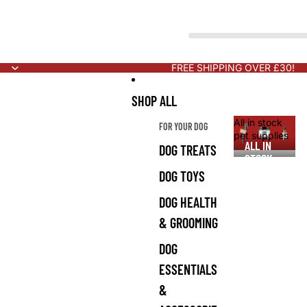
FREE SHIPPING OVER £30!
SHOP ALL
All in stock
FOR YOUR DOG
pet supplies
ALL IN
DOG TREATS
STOCK
PET
DOG TOYS
SUPPLIES
DOG HEALTH
& GROOMING
DOG
ESSENTIALS
&