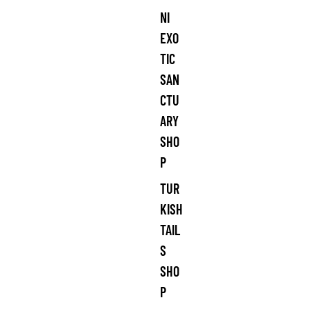
NI
EXO
TIC
SAN
CTU
ARY
SHO
P
TUR
KISH
TAIL
S
SHO
P