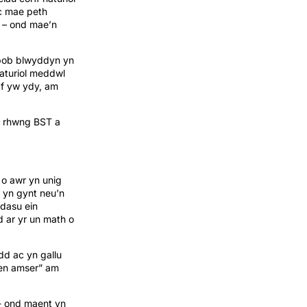
c mae peth
o – ond mae’n
 bob blwyddyn yn
aturiol meddwl
af yw ydy, am
en rhwng BST a
 o awr yn unig
r yn gynt neu'n
ddasu ein
 ar yr un math o
dd ac yn gallu
en amser” am
- ond maent yn