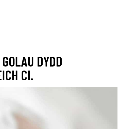
 ARRIVING SOON!
NEW STOCK ARRIVING SOON!
NEW STOCK A
 GOLAU DYDD
ICH CI.