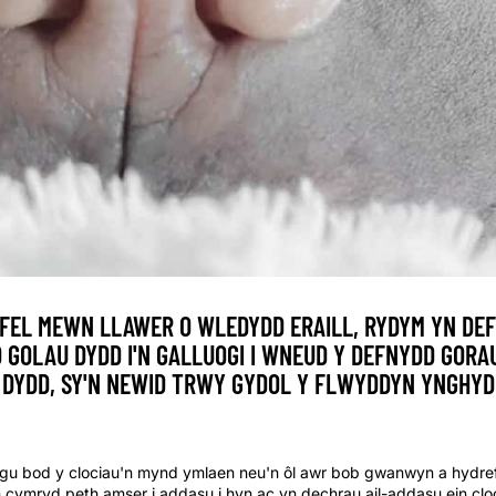
 FEL MEWN LLAWER O WLEDYDD ERAILL, RYDYM YN DE
 GOLAU DYDD I'N GALLUOGI I WNEUD Y DEFNYDD GORAU
 DYDD, SY'N NEWID TRWY GYDOL Y FLWYDDYN YNGHYD
gu bod y clociau'n mynd ymlaen neu'n ôl awr bob gwanwyn a hydref
cymryd peth amser i addasu i hyn ac yn dechrau ail-addasu ein cloci