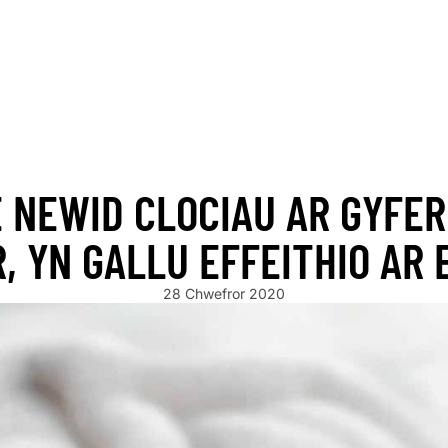
CK ARRIVING SOON!
NEW STOCK ARRIVING SOON!
NEW STOCK
 NEWID CLOCIAU AR GYFER
 YN GALLU EFFEITHIO AR E
28 Chwefror 2020