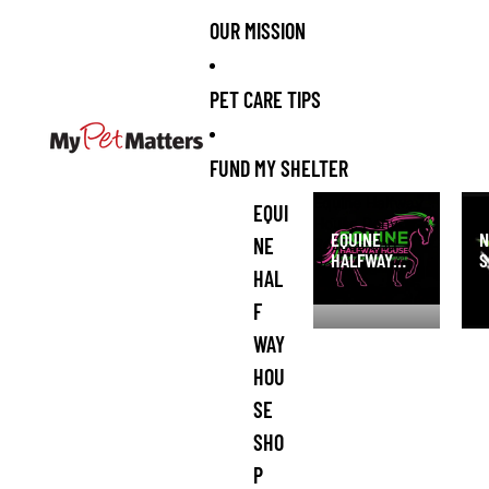
OUR MISSION
PET CARE TIPS
FUND MY SHELTER
Equine Halfway
NI 
EQUI
House Pony
San
EQUINE
N
NE
Rescue and
HALFWAY
S
Refuge Shop
HAL
HOUSE PONY
S
RESCUE AND
F
REFUGE
WAY
SHOP
HOU
SE
SHO
P