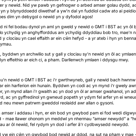
fer y newid. Nid yw pawb yn gefnogwr o arbed amser golau dydd, a
yn y blynyddoedd diwethaf a yw’n dal yn fuddiol cadw ato ai peidi
es dim yn debygol o newid yn y dyfodol agos!
od ni fel bodau dynol yn aml yn gweld y newid o GMT i BST ac yn ôl
lo ychydig yn anghyfforddus am ychydig ddyddiau bob tro, mae'n n
y clociau yn cael effaith ar ein cŵn hefyd - a yr ateb i hyn yn benn
symau.
n, byddwn yn archwilio sut y gall y clociau sy'n newid yn ôl ac ymla
 effeithio ar eich ci, a pham. Darllenwch ymlaen i ddysgu mwy.
au'n newid o GMT i BST ac i'r gwrthwyneb, gall y newid bach hwnnw
 ar ein harferion ein hunain. Byddwn yn codi ac yn mynd i'r gwely aw
er, yn mynd allan i'r gwaith ac yn dod yn ôl ar amser gwahanol, yn a
 ac yn gyffredinol yn gwneud popeth yr ydym fel arfer yn ei wneud
d neu mewn patrwm gweddol reolaidd awr allan o gysoni.
 amser i addasu i hyn, er ein bod yn gwybod pam ei fod wedi digwy
d - mae llawer ohonom yn meddwl yn nhermau “amser newydd” a “h
u ar ôl newid, fel rydym yn dod i arfer â'r cydbwysedd newydd.
d yw ein cŵn yn gwybod bod newid ar ddod, na sut na pham y mae 