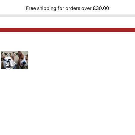
Free shipping for orders over
£30.00
Shop For
Dogs
SHOP
FOR
DOGS