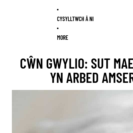
CYSYLLTWCH Â NI
MORE
OCK ARRIVING SOON!
NEW STOCK ARRIVING SOON!
NEW STO
CŴN GWYLIO: SUT MAE
YN ARBED AMSER,