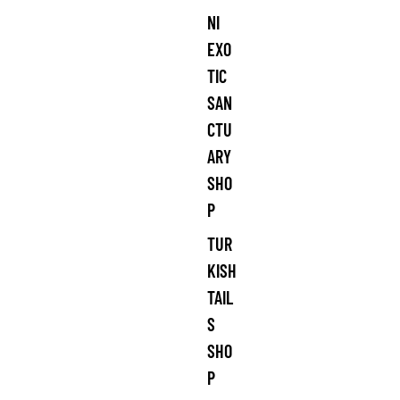
NI
EXO
TIC
SAN
CTU
ARY
SHO
P
TUR
KISH
TAIL
S
SHO
P