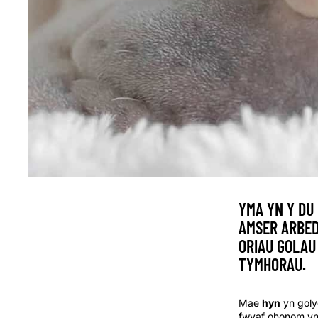
YMA YN Y DU
AMSER ARBED
ORIAU GOLAU
TYMHORAU.
Mae
hyn
yn goly
fwyaf ohonom yn 