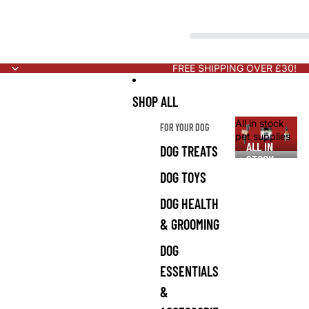
FREE SHIPPING OVER £30!
SHOP ALL
All in stock
FOR YOUR DOG
pet supplies
ALL IN
DOG TREATS
STOCK
PET
DOG TOYS
SUPPLIES
DOG HEALTH
& GROOMING
DOG
ESSENTIALS
&