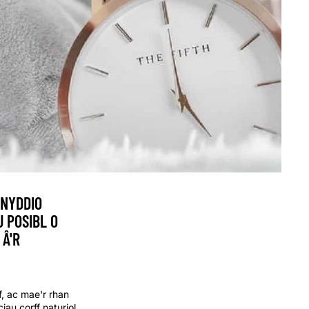
FNYDDIO
 POSIBL O
 Â'R
, ac mae'r rhan
au corff naturiol