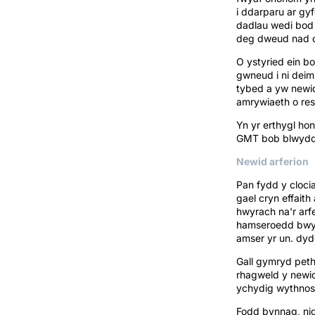
i ddarparu ar gy
dadlau wedi bod 
deg dweud nad o
O ystyried ein b
gwneud i ni deim
tybed a yw newid 
amrywiaeth o re
Yn yr erthygl ho
GMT bob blwyddyn
Newid arferion
Pan fydd y cloci
gael cryn effaith
hwyrach na'r arf
hamseroedd bwyd,
amser yr un. dyd
Gall gymryd peth
rhagweld y newi
ychydig wythnosa
Fodd bynnag, ni