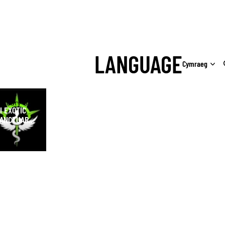
LANGUAGE
Exotic
ctuary Shop
I EXOTIC
ANCTUARY
HOP