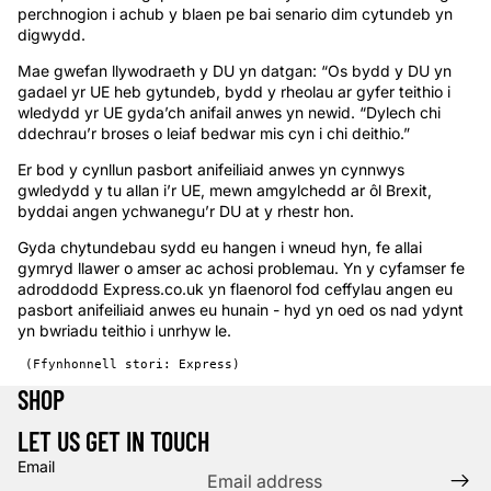
perchnogion i achub y blaen pe bai senario dim cytundeb yn
digwydd.
Mae gwefan llywodraeth y DU yn datgan: “Os bydd y DU yn
gadael yr UE heb gytundeb, bydd y rheolau ar gyfer teithio i
wledydd yr UE gyda’ch anifail anwes yn newid. “Dylech chi
ddechrau’r broses o leiaf bedwar mis cyn i chi deithio.”
Er bod y cynllun pasbort anifeiliaid anwes yn cynnwys
gwledydd y tu allan i’r UE, mewn amgylchedd ar ôl Brexit,
byddai angen ychwanegu’r DU at y rhestr hon.
Gyda chytundebau sydd eu hangen i wneud hyn, fe allai
gymryd llawer o amser ac achosi problemau. Yn y cyfamser fe
adroddodd Express.co.uk yn flaenorol fod ceffylau angen eu
pasbort anifeiliaid anwes eu hunain - hyd yn oed os nad ydynt
yn bwriadu teithio i unrhyw le.
 (Ffynhonnell stori: Express)
SHOP
LET US GET IN TOUCH
Email