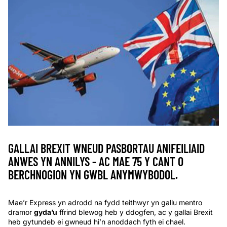
GALLAI BREXIT WNEUD PASBORTAU ANIFEILIAID
ANWES YN ANNILYS - AC MAE 75 Y CANT O
BERCHNOGION YN GWBL ANYMWYBODOL.
Mae’r Express yn adrodd na fydd teithwyr yn gallu mentro
dramor
gyda’u
ffrind blewog heb y ddogfen, ac y gallai Brexit
heb gytundeb ei gwneud hi’n anoddach fyth ei chael.