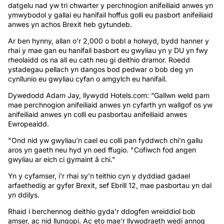
datgelu nad yw tri chwarter y perchnogion anifeiliaid anwes yn
ymwybodol y gallai eu hanifail hoffus golli eu pasbort anifeiliaid
anwes yn achos Brexit heb gytundeb.
Ar ben hynny, allan o'r 2,000 o bobl a holwyd, bydd hanner y
rhai y mae gan eu hanifail basbort eu gwyliau yn y DU yn fwy
rheolaidd os na all eu cath neu gi deithio dramor. Roedd
ystadegau pellach yn dangos bod pedwar o bob deg yn
cynllunio eu gwyliau cyfan o amgylch eu hanifail.
Dywedodd Adam Jay, llywydd Hotels.com: “Gallwn weld pam
mae perchnogion anifeiliaid anwes yn cyfarth yn wallgof os yw
anifeiliaid anwes yn colli eu pasbortau anifeiliaid anwes
Ewropeaidd.
"Ond nid yw gwyliau'n cael eu colli pan fyddwch chi'n gallu
aros yn gaeth neu hyd yn oed ffugio. "Cofiwch fod angen
gwyliau ar eich ci gymaint â chi."
Yn y cyfamser, i'r rhai sy'n teithio cyn y dyddiad gadael
arfaethedig ar gyfer Brexit, sef Ebrill 12, mae pasbortau yn dal
yn ddilys.
Rhaid i berchennog deithio gyda'r ddogfen wreiddiol bob
amser, ac nid llungopi. Ac eto mae'r llywodraeth wedi annog