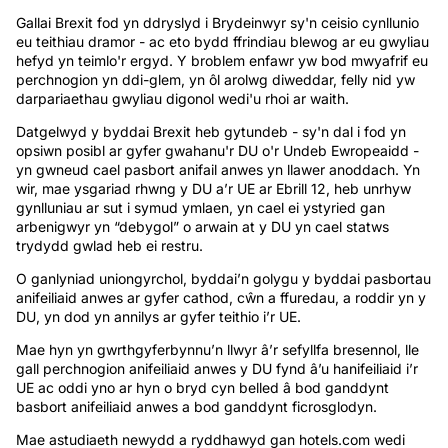
Gallai Brexit fod yn ddryslyd i Brydeinwyr sy'n ceisio cynllunio
eu teithiau dramor - ac eto bydd ffrindiau blewog ar eu gwyliau
hefyd yn teimlo'r ergyd. Y broblem enfawr yw bod mwyafrif eu
perchnogion yn ddi-glem, yn ôl arolwg diweddar, felly nid yw
darpariaethau gwyliau digonol wedi'u rhoi ar waith.
Datgelwyd y byddai Brexit heb gytundeb - sy'n dal i fod yn
opsiwn posibl ar gyfer gwahanu'r DU o'r Undeb Ewropeaidd -
yn gwneud cael pasbort anifail anwes yn llawer anoddach. Yn
wir, mae ysgariad rhwng y DU a’r UE ar Ebrill 12, heb unrhyw
gynlluniau ar sut i symud ymlaen, yn cael ei ystyried gan
arbenigwyr yn “debygol” o arwain at y DU yn cael statws
trydydd gwlad heb ei restru.
O ganlyniad uniongyrchol, byddai’n golygu y byddai pasbortau
anifeiliaid anwes ar gyfer cathod, cŵn a ffuredau, a roddir yn y
DU, yn dod yn annilys ar gyfer teithio i’r UE.
Mae hyn yn gwrthgyferbynnu’n llwyr â’r sefyllfa bresennol, lle
gall perchnogion anifeiliaid anwes y DU fynd â’u hanifeiliaid i’r
UE ac oddi yno ar hyn o bryd cyn belled â bod ganddynt
basbort anifeiliaid anwes a bod ganddynt ficrosglodyn.
Mae astudiaeth newydd a ryddhawyd gan hotels.com wedi