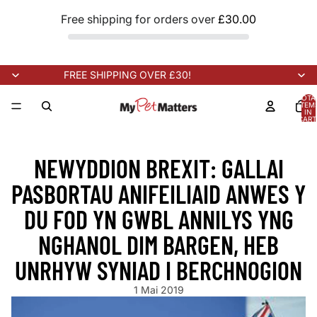
Free shipping for orders over
£30.00
FREE SHIPPING OVER £30!
TOTA
ITEM
IN
CART
0
RRIVING SOON!
NEW STOCK ARRIVING SOON!
NEW STOCK ARR
NEWYDDION BREXIT: GALLAI
PASBORTAU ANIFEILIAID ANWES Y
DU FOD YN GWBL ANNILYS YNG
NGHANOL DIM BARGEN, HEB
UNRHYW SYNIAD I BERCHNOGION
1 Mai 2019