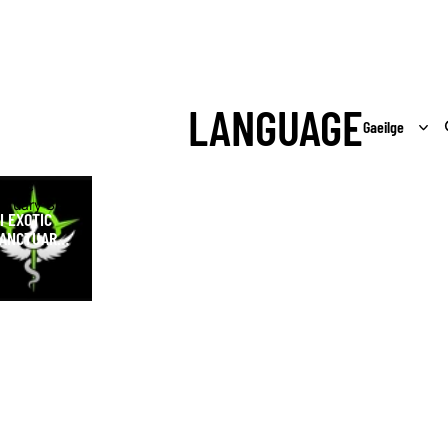
LANGUAGE
Exotic
ctuary Shop
I EXOTIC
ANCTUARY
HOP