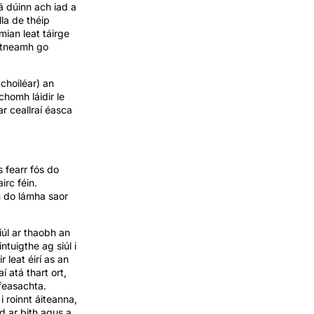
á dúinn ach iad a
lla de théip
mian leat táirge
aitneamh go
 choiléar) an
chomh láidir le
r ceallraí éasca
s fearr fós do
irc féin.
h do lámha saor
iúl ar thaobh an
ntuigthe ag siúl i
 leat éirí as an
 atá thart ort,
feasachta.
 roinnt áiteanna,
rd ar bith agus a