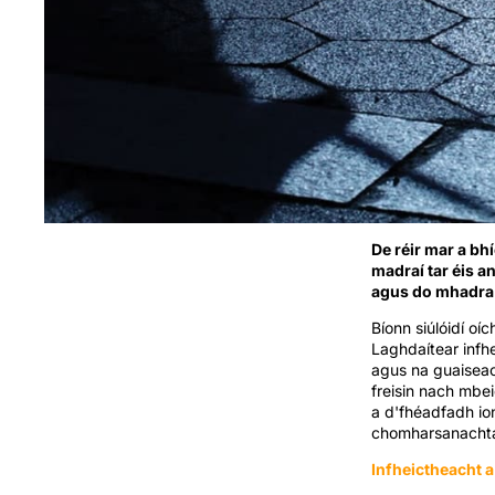
De réir mar a bh
madraí tar éis a
agus do mhadra a
Bíonn siúlóidí oí
Laghdaítear infhe
agus na guaiseach
freisin nach mbei
a d'fhéadfadh io
chomharsanachta 
Infheictheacht 