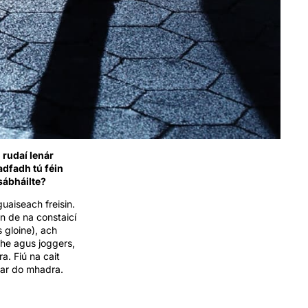
 rudaí lenár
adfadh tú féin
sábháilte?
guaiseach freisin.
n de na constaicí
 gloine), ach
the agus joggers,
. Fiú na cait
 ar do mhadra.