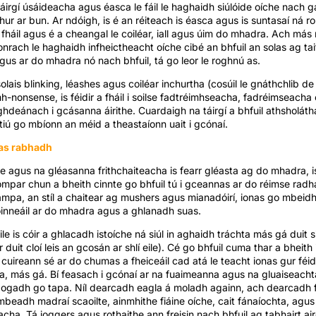
táirgí úsáideacha agus éasca le fáil le haghaidh siúlóide oíche nach g
chur ar bun. Ar ndóigh, is é an réiteach is éasca agus is suntasaí ná ro
 fháil agus é a cheangal le coiléar, iall agus úim do mhadra. Ach más 
onrach le haghaidh infheictheacht oíche cibé an bhfuil an solas ag t
agus ar do mhadra nó nach bhfuil, tá go leor le roghnú as.
solais blinking, léashes agus coiléar inchurtha (cosúil le gnáthchlib de
-nonsense, is féidir a fháil i soilse fadtréimhseacha, fadréimseacha 
hdeánach i gcásanna áirithe. Cuardaigh na táirgí a bhfuil athsholátha
tiú go mbíonn an méid a theastaíonn uait i gcónaí.
 as rabhadh
se agus na gléasanna frithchaiteacha is fearr gléasta ag do mhadra, i
 iompar chun a bheith cinnte go bhfuil tú i gceannas ar do réimse radha
mpa, an stíl a chaitear ag mushers agus mianadóirí, ionas go mbeid
inneáil ar do mhadra agus a ghlanadh suas.
e is cóir a ghlacadh istoíche ná siúl in aghaidh tráchta más gá duit s
 duit cloí leis an gcosán ar shlí eile). Cé go bhfuil cuma thar a bheith i
 cuireann sé ar do chumas a fheiceáil cad atá le teacht ionas gur féidir
, más gá. Bí feasach i gcónaí ar na fuaimeanna agus na gluaiseachtaí
 bogadh go tapa. Níl dearcadh eagla á moladh againn, ach dearcadh 
eadh madraí scaoilte, ainmhithe fiáine oíche, cait fánaíochta, agus i
acha. Tá joggers agus rothaithe ann freisin nach bhfuil ag tabhairt ai