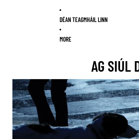
DÉAN TEAGMHÁIL LINN
MORE
K ARRIVING SOON!
NEW STOCK ARRIVING SOON!
NEW STOCK 
AG SIÚL