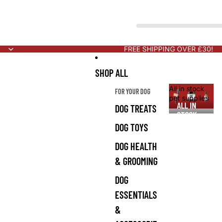
FREE SHIPPING OVER £30!
SHOP ALL
All in stock
FOR YOUR DOG
pet supplies
ALL IN
DOG TREATS
STOCK
PET
DOG TOYS
SUPPLIES
DOG HEALTH
& GROOMING
DOG
ESSENTIALS
&