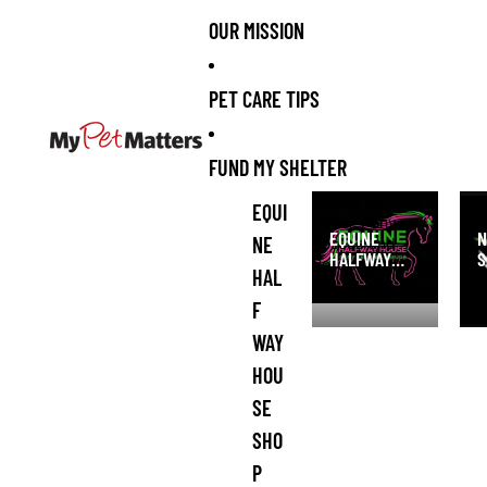
OUR MISSION
PET CARE TIPS
FUND MY SHELTER
Equine Halfway
NI 
EQUI
House Pony
San
EQUINE
N
NE
Rescue and
HALFWAY
S
Refuge Shop
HAL
HOUSE PONY
S
RESCUE AND
F
REFUGE
WAY
SHOP
HOU
SE
SHO
P