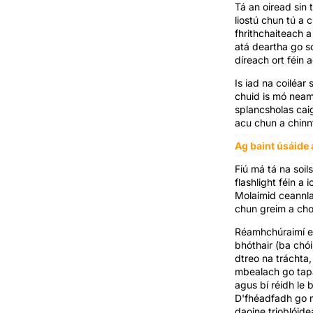
Tá an oiread sin 
liostú chun tú a 
fhrithchaiteach a
atá deartha go s
díreach ort féin 
Is iad na coiléar 
chuid is mó neamh
splancsholas caig
acu chun a chinn
Ag baint úsáide
Fiú má tá na soil
flashlight féin a
Molaimid ceannla
chun greim a cho
Réamhchúraimí eil
bhóthair (ba chóir
dtreo na tráchta,
mbealach go tapa
agus bí réidh le
D'fhéadfadh go mb
daoine trioblóide