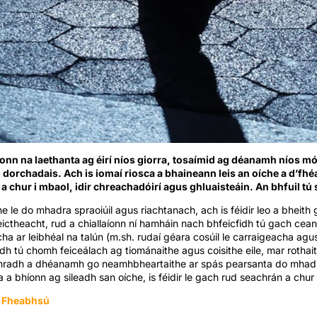
íonn na laethanta ag éirí níos giorra, tosaímid ag déanamh níos mó
n dorchadais. Ach is iomaí riosca a bhaineann leis an oíche a d’fhé
 chur i mbaol, idir chreachadóirí agus ghluaisteáin. An bhfuil tú 
che le do mhadra spraoiúil agus riachtanach, ach is féidir leo a bheith 
ictheacht, rud a chiallaíonn ní hamháin nach bhfeicfidh tú gach cean
a ar leibhéal na talún (m.sh. rudaí géara cosúil le carraigeacha agus
dh tú chomh feiceálach ag tiománaithe agus coisithe eile, mar rothai
nradh a dhéanamh go neamhbheartaithe ar spás pearsanta do mhadra
a bhíonn ag sileadh san oíche, is féidir le gach rud seachrán a chur
a Fheabhsú