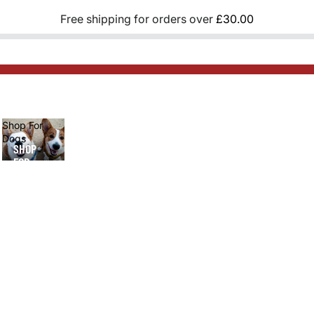
Free shipping for orders over
£30.00
Shop For
Dogs
SHOP
FOR
DOGS