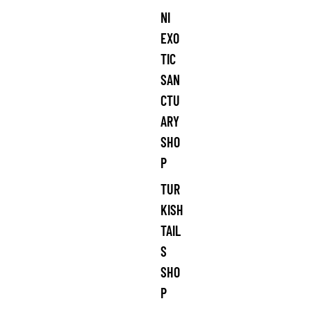
NI
EXO
TIC
SAN
CTU
ARY
SHO
P
TUR
KISH
TAIL
S
SHO
P