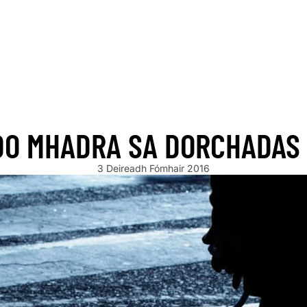
ARRIVING SOON!
NEW STOCK ARRIVING SOON!
NEW STOCK AR
 DO MHADRA SA DORCHADAS
3 Deireadh Fómhair 2016