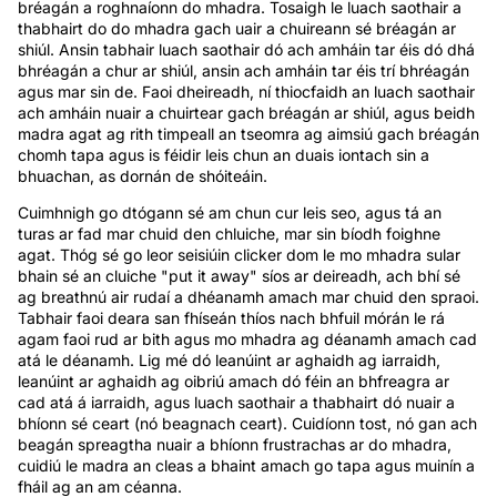
bréagán a roghnaíonn do mhadra. Tosaigh le luach saothair a
thabhairt do do mhadra gach uair a chuireann sé bréagán ar
shiúl. Ansin tabhair luach saothair dó ach amháin tar éis dó dhá
bhréagán a chur ar shiúl, ansin ach amháin tar éis trí bhréagán
agus mar sin de. Faoi dheireadh, ní thiocfaidh an luach saothair
ach amháin nuair a chuirtear gach bréagán ar shiúl, agus beidh
madra agat ag rith timpeall an tseomra ag aimsiú gach bréagán
chomh tapa agus is féidir leis chun an duais iontach sin a
bhuachan, as dornán de shóiteáin.
Cuimhnigh go dtógann sé am chun cur leis seo, agus tá an
turas ar fad mar chuid den chluiche, mar sin bíodh foighne
agat. Thóg sé go leor seisiúin clicker dom le mo mhadra sular
bhain sé an cluiche "put it away" síos ar deireadh, ach bhí sé
ag breathnú air rudaí a dhéanamh amach mar chuid den spraoi.
Tabhair faoi deara san fhíseán thíos nach bhfuil mórán le rá
agam faoi rud ar bith agus mo mhadra ag déanamh amach cad
atá le déanamh. Lig mé dó leanúint ar aghaidh ag iarraidh,
leanúint ar aghaidh ag oibriú amach dó féin an bhfreagra ar
cad atá á iarraidh, agus luach saothair a thabhairt dó nuair a
bhíonn sé ceart (nó beagnach ceart). Cuidíonn tost, nó gan ach
beagán spreagtha nuair a bhíonn frustrachas ar do mhadra,
cuidiú le madra an cleas a bhaint amach go tapa agus muinín a
fháil ag an am céanna.