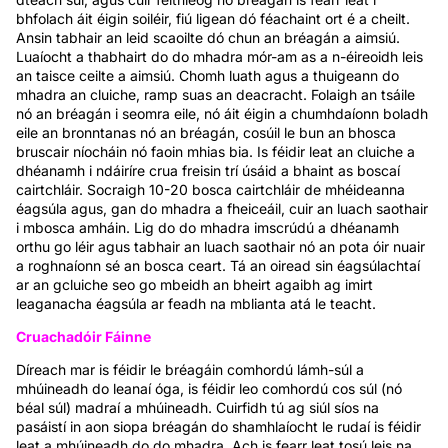
bhfolach áit éigin soiléir, fiú ligean dó féachaint ort é a cheilt.
Ansin tabhair an leid scaoilte dó chun an bréagán a aimsiú.
Luaíocht a thabhairt do do mhadra mór-am as a n-éireoidh leis
an taisce ceilte a aimsiú. Chomh luath agus a thuigeann do
mhadra an cluiche, ramp suas an deacracht. Folaigh an tsáile
nó an bréagán i seomra eile, nó áit éigin a chumhdaíonn boladh
eile an bronntanas nó an bréagán, cosúil le bun an bhosca
bruscair níocháin nó faoin mhias bia. Is féidir leat an cluiche a
dhéanamh i ndáiríre crua freisin trí úsáid a bhaint as boscaí
cairtchláir. Socraigh 10-20 bosca cairtchláir de mhéideanna
éagsúla agus, gan do mhadra a fheiceáil, cuir an luach saothair
i mbosca amháin. Lig do do mhadra imscrúdú a dhéanamh
orthu go léir agus tabhair an luach saothair nó an pota óir nuair
a roghnaíonn sé an bosca ceart. Tá an oiread sin éagsúlachtaí
ar an gcluiche seo go mbeidh an bheirt agaibh ag imirt
leaganacha éagsúla ar feadh na mblianta atá le teacht.
Cruachadóir Fáinne
Díreach mar is féidir le bréagáin comhordú lámh-súl a
mhúineadh do leanaí óga, is féidir leo comhordú cos súl (nó
béal súl) madraí a mhúineadh. Cuirfidh tú ag siúl síos na
pasáistí in aon siopa bréagán do shamhlaíocht le rudaí is féidir
leat a mhúineadh do do mhadra. Ach is fearr leat tosú leis na