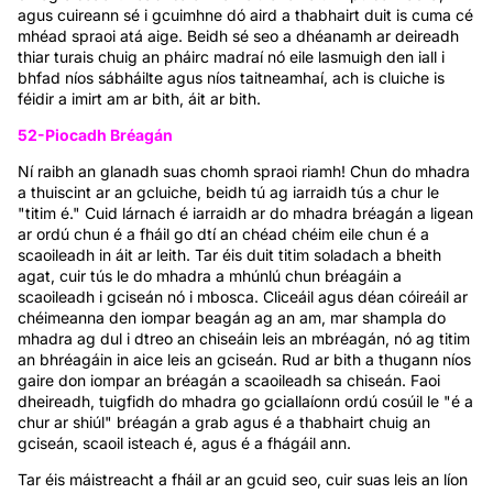
agus cuireann sé i gcuimhne dó aird a thabhairt duit is cuma cé
mhéad spraoi atá aige. Beidh sé seo a dhéanamh ar deireadh
thiar turais chuig an pháirc madraí nó eile lasmuigh den iall i
bhfad níos sábháilte agus níos taitneamhaí, ach is cluiche is
féidir a imirt am ar bith, áit ar bith.
52-Piocadh Bréagán
Ní raibh an glanadh suas chomh spraoi riamh! Chun do mhadra
a thuiscint ar an gcluiche, beidh tú ag iarraidh tús a chur le
"titim é." Cuid lárnach é iarraidh ar do mhadra bréagán a ligean
ar ordú chun é a fháil go dtí an chéad chéim eile chun é a
scaoileadh in áit ar leith. Tar éis duit titim soladach a bheith
agat, cuir tús le do mhadra a mhúnlú chun bréagáin a
scaoileadh i gciseán nó i mbosca. Cliceáil agus déan cóireáil ar
chéimeanna den iompar beagán ag an am, mar shampla do
mhadra ag dul i dtreo an chiseáin leis an mbréagán, nó ag titim
an bhréagáin in aice leis an gciseán. Rud ar bith a thugann níos
gaire don iompar an bréagán a scaoileadh sa chiseán. Faoi
dheireadh, tuigfidh do mhadra go gciallaíonn ordú cosúil le "é a
chur ar shiúl" bréagán a grab agus é a thabhairt chuig an
gciseán, scaoil isteach é, agus é a fhágáil ann.
Tar éis máistreacht a fháil ar an gcuid seo, cuir suas leis an líon