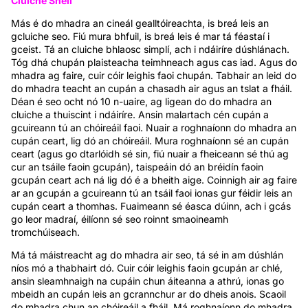
Cluiche Shell
Más é do mhadra an cineál gealltóireachta, is breá leis an
gcluiche seo. Fiú mura bhfuil, is breá leis é mar tá féastaí i
gceist. Tá an cluiche bhlaosc simplí, ach i ndáiríre dúshlánach.
Tóg dhá chupán plaisteacha teimhneach agus cas iad. Agus do
mhadra ag faire, cuir cóir leighis faoi chupán. Tabhair an leid do
do mhadra teacht an cupán a chasadh air agus an tslat a fháil.
Déan é seo ocht nó 10 n-uaire, ag ligean do do mhadra an
cluiche a thuiscint i ndáiríre. Ansin malartach cén cupán a
gcuireann tú an chóireáil faoi. Nuair a roghnaíonn do mhadra an
cupán ceart, lig dó an chóireáil. Mura roghnaíonn sé an cupán
ceart (agus go dtarlóidh sé sin, fiú nuair a fheiceann sé thú ag
cur an tsáile faoin gcupán), taispeáin dó an bréidín faoin
gcupán ceart ach ná lig dó é a bheith aige. Coinnigh air ag faire
ar an gcupán a gcuireann tú an tsáil faoi ionas gur féidir leis an
cupán ceart a thomhas. Fuaimeann sé éasca dúinn, ach i gcás
go leor madraí, éilíonn sé seo roinnt smaoineamh
tromchúiseach.
Má tá máistreacht ag do mhadra air seo, tá sé in am dúshlán
níos mó a thabhairt dó. Cuir cóir leighis faoin gcupán ar chlé,
ansin sleamhnaigh na cupáin chun áiteanna a athrú, ionas go
mbeidh an cupán leis an gcrannchur ar do dheis anois. Scaoil
do mhadra chun an chóireáil a fháil. Má roghnaíonn do mhadra