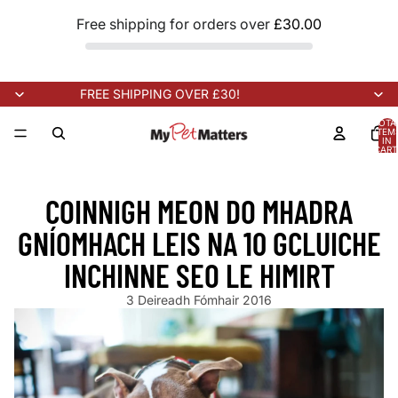
Free shipping for orders over
£30.00
FREE SHIPPING OVER £30!
TOTA
ITEM
IN
CART
0
K ARRIVING SOON!
NEW STOCK ARRIVING SOON!
NEW STOCK 
COINNIGH MEON DO MHADRA
GNÍOMHACH LEIS NA 10 GCLUICHE
INCHINNE SEO LE HIMIRT
3 Deireadh Fómhair 2016