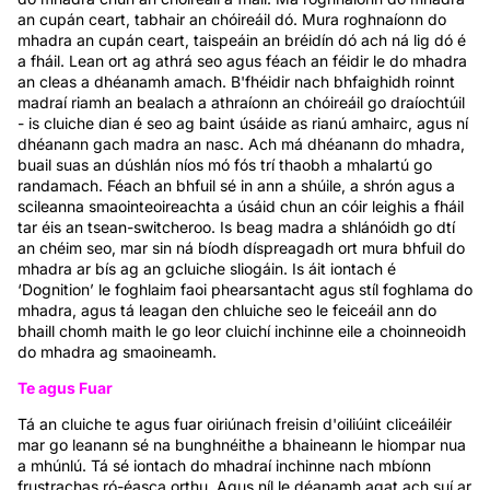
an cupán ceart, tabhair an chóireáil dó. Mura roghnaíonn do
mhadra an cupán ceart, taispeáin an bréidín dó ach ná lig dó é
a fháil. Lean ort ag athrá seo agus féach an féidir le do mhadra
an cleas a dhéanamh amach. B'fhéidir nach bhfaighidh roinnt
madraí riamh an bealach a athraíonn an chóireáil go draíochtúil
- is cluiche dian é seo ag baint úsáide as rianú amhairc, agus ní
dhéanann gach madra an nasc. Ach má dhéanann do mhadra,
buail suas an dúshlán níos mó fós trí thaobh a mhalartú go
randamach. Féach an bhfuil sé in ann a shúile, a shrón agus a
scileanna smaointeoireachta a úsáid chun an cóir leighis a fháil
tar éis an tsean-switcheroo. Is beag madra a shlánóidh go dtí
an chéim seo, mar sin ná bíodh díspreagadh ort mura bhfuil do
mhadra ar bís ag an gcluiche sliogáin. Is áit iontach é
‘Dognition’ le foghlaim faoi phearsantacht agus stíl foghlama do
mhadra, agus tá leagan den chluiche seo le feiceáil ann do
bhaill chomh maith le go leor cluichí inchinne eile a choinneoidh
do mhadra ag smaoineamh.
Te agus Fuar
Tá an cluiche te agus fuar oiriúnach freisin d'oiliúint cliceáiléir
mar go leanann sé na bunghnéithe a bhaineann le hiompar nua
a mhúnlú. Tá sé iontach do mhadraí inchinne nach mbíonn
frustrachas ró-éasca orthu. Agus níl le déanamh agat ach suí ar