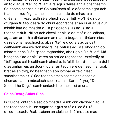
an tolg agus "te" nó "fuar" a rá agus déileálann a chaitheamh.
Cé chomh héasca é sin! Go bunúsach níl le déanamh agat ach
teacht ar rud éigin a theastaíonn uait do do mhadra a
dhéanamh. Féadfaidh sé a bheith rud ar bith - b'fhéidir go
dtugann tú faoi deara do chuid eochracha ar an urlár agus gur
mhaith leat do mhadra dul a phiocadh suas agus iad a
thabhairt duit. Níl ort ach ciceáil ar ais le do mhála déileálann,
agus am ar bith a dhéanann an madra bogadh a théann níos
gaire do na heochracha, abair "te" le díograis agus caith
caitheamh aimsire don madra ina bhfuil siad. Má bhogann do
mhadra ar shiúl ón sprioc roghnaithe, abair go ciúin "fuar." Má
bhogann siad ar ais i dtreo an sprioc roghnaithe, excitedly rá
"te!" agus caith caitheamh aimsire. Is féidir leat do mhadra dul i
dteagmháil leis an doorknob ar an taobh eile den seomra, grab
brat as an tolg, nó beagnach aon iompar ar féidir leat
smaoineamh ar. Clúdaítear an smaoineamh ar aicsean a
chumadh ar an mbealach seo i leabhar Karen Pryor, "Don't
Shoot The Dog," léamh iontach faoi theicnící oiliúna.
Solas Dearg Solas Glas
Is cluiche iontach é seo do mhadraí a mbíonn claonadh acu a
fhoirceannadh le linn súgartha agus ar féidir leo éirí ró-
dhíograiseach. Feabhsaíonn an cluiche rialú impulse madra,