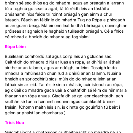
bhíonn sé seo thíos ag do mhadra, agus an bréagán a iarrann
tú á roghnú go seasta agat, tá tú réidh leis an tástáil a
dhéanamh níos faide trí roinnt bréagán gan ainm a chur
isteach. Féach an féidir le do mhadra Tug nó Rópa a phiocadh
as an gcarn beag. Má éiríonn leat le dhá bhréagán, coinnigh an
próiseas ar aghaidh le haghaidh tuilleadh bréagán. Cé a fhios
cé mhéad a bheidh do mhadra ag foghlaim!
Rópa Léim
Buaileann comhordú súl agus coirp leis an gcluiche seo.
Caithfidh do mhadra díriú ar luas an rópa, ar dhíriú ar láthair
áirithe ar an talamh, agus ar ndóigh, ar léim. Tosaigh le do
mhadra a mhúineadh chun rud a dhíriú ar an talamh. Nuair a
bheidh an spriocdhíriú síos, múin do do mhadra léim ar an
láthair sin ar leid. Tar éis é sin a mháistir, cuir isteach an rópa,
ag ciúáil do mhadra gach uair a chaithfidh sé léim de réir mar a
thagann an rópa anuas. Glacfaidh sé go leor cleachtadh, ach
sruthán sé tonna fuinnimh inchinn agus comhlacht breise
freisin. (Chomh maith leis sin, is cinnte go gcuirfidh tú beirt i
gcion ar pháistí an chomharsa.)
Trick Nua
Gníomhaíocht a chothaíonn cruthaitheacht do mhadra ná an