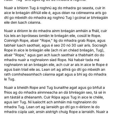
Nuair a bhíonn Tug á roghnú ag do mhadra go seasta, cuir in
aice le bréagán difriúil eile é, agus déan na céimeanna arís go
dtí go mbeidh do mhadra ag roghnú Tug i gcónaí ar bhréagáin
eile den luach céanna.
Nuair a éiríonn le do mhadra ainm bréagán amháin a fháil, cuir
tús leis an bpróiseas iomlán le bréagán eile, cosúil le Rope.
Coinnigh Rope, abair "Rope," lig do mhadra grab Rope, agus
tabhair luach saothair, agus é seo 20 nó 30 uair arís. Socraigh
Rope in aice le bréagán eile (ach ní an chéad bréagán, Tug),
abair "Rope," agus gan ach luach saothair a thabhairt do do
mhadra nuair a roghnaíonn siad Rope. Ná habair tada má
roghnaíonn sé an bréagán eile, ach cuir ar ais in aice le Rope é
agus bain triail eile as. Lean ort ag athrá go dtí go mbeidh an
rath comhsheasmhach céanna agat agus a bhí ag do mhadra
le Tug.
Nuair a bheidh Rope and Tug bunaithe agat agus go bhfuil a
fhios ag do mhadra ainmneacha an dá bhréagán seo, tá sé in
am tástáil a dhéanamh. Cuir Rópa agus Tug in aice le chéile,
agus iarr Tug. Ní luaíocht ach amháin má roghnaíonn do
mhadra Tug. Lean ort ag iarraidh go dtí go n-éiríonn le do
mhadra cúpla uair, ansin aistrigh chuig Rope a iarraidh. Nuair a