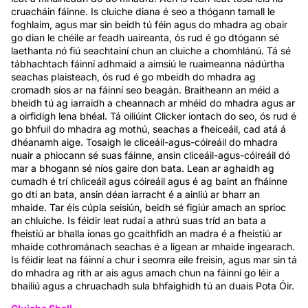
cruacháin fáinne. Is cluiche diana é seo a thógann tamall le
foghlaim, agus mar sin beidh tú féin agus do mhadra ag obair
go dian le chéile ar feadh uaireanta, ós rud é go dtógann sé
laethanta nó fiú seachtainí chun an cluiche a chomhlánú. Tá sé
tábhachtach fáinní adhmaid a aimsiú le ruaimeanna nádúrtha
seachas plaisteach, ós rud é go mbeidh do mhadra ag
cromadh síos ar na fáinní seo beagán. Braitheann an méid a
bheidh tú ag iarraidh a cheannach ar mhéid do mhadra agus ar
a oirfidigh lena bhéal. Tá oiliúint Clicker iontach do seo, ós rud é
go bhfuil do mhadra ag mothú, seachas a fheiceáil, cad atá á
dhéanamh aige. Tosaigh le cliceáil-agus-cóireáil do mhadra
nuair a phiocann sé suas fáinne, ansin cliceáil-agus-cóireáil dó
mar a bhogann sé níos gaire don bata. Lean ar aghaidh ag
cumadh é trí chliceáil agus cóireáil agus é ag baint an fháinne
go dtí an bata, ansin déan iarracht é a ainliú ar bharr an
mhaide. Tar éis cúpla seisiún, beidh sé figiúr amach an sprioc
an chluiche. Is féidir leat rudaí a athrú suas tríd an bata a
fheistiú ar bhalla ionas go gcaithfidh an madra é a fheistiú ar
mhaide cothrománach seachas é a ligean ar mhaide ingearach.
Is féidir leat na fáinní a chur i seomra eile freisin, agus mar sin tá
do mhadra ag rith ar ais agus amach chun na fáinní go léir a
bhailiú agus a chruachadh sula bhfaighidh tú an duais Pota Óir.