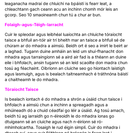
leaganacha madraí de chluichí na bpáistí is fearr leat, a
chleachtann gach ceann acu an inchinn chomh mór leis an
gcorp. Seo 10 smaoineamh chun tú a chur ar bun.
Folaigh-agus-Téigh-Iarracht
Cuir le spleodar agus leibhéal luaíochta an chluiche tóraíocht
taisce a bhfuil an-tóir air trí bheith mar an taisce a bhfuil sé de
chúram ar do mhadra a aimsiú. Beidh ort é seo a imirt le beirt ar
a laghad. Tugann duine amháin an leid um shuí-fhanacht don
mhadra agus tarraingíonn sé a aird air fad is a théann an duine
eile i bhfolach, ansin tugann sé an leid scaoilte don madra chun
tosú ag féachaint. Oibríonn an cluiche seo go hiontach laistigh
agus lasmuigh, agus is bealach taitneamhach é tráthnóna báistí
a chaitheamh le do mhadra.
Tóraíocht Taisce
Is bealach iontach é do mhadra a shrón a úsáid chun taisce i
bhfolach a aimsiú chun a inchinn a spreagadh agus a
mhúineadh dó a chuid céadfaí go léir a úsáid. Ag tosú amach,
beidh tú ag iarraidh go n-éireoidh le do mhadra ionas go
dtuigeann sé an cluiche agus nach n-éiríonn sé ró-
mhímholcartha. Tosaigh le rud éigin simplí. Cuir do mhadra i
dteach suí, agus cuir féithleog nó bréagán is fearr leat i