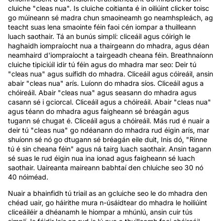
cluiche "cleas nua". Is cluiche coitianta é in oiliúint clicker toisc
go múineann sé madra chun smaoineamh go neamhspleách, ag
teacht suas lena smaointe féin faoi cén iompar a thuilleann
luach saothair. Tá an bunús simplí: cliceáil agus cóirigh le
haghaidh iompraíocht nua a thairgeann do mhadra, agus déan
neamhaird d'iompraíocht a tairgeadh cheana féin. Breathnaíonn
cluiche tipiciúil idir tú féin agus do mhadra mar seo: Deir tú
"cleas nua" agus suífidh do mhadra. Cliceáil agus cóireáil, ansin
abair "cleas nua" arís. Luíonn do mhadra síos. Cliceáil agus a
chóireáil. Abair "cleas nua" agus seasann do mhadra agus
casann sé i gciorcal. Cliceáil agus a chóireáil. Abair "cleas nua"
agus téann do mhadra agus faigheann sé bréagán agus
tugann sé chugat é. Cliceáil agus a chóireáil. Más rud é nuair a
deir tú "cleas nua" go ndéanann do mhadra rud éigin arís, mar
shuíonn sé nó go dtugann sé bréagán eile duit, Inis dó, "Rinne
tú é sin cheana féin" agus ná tairg luach saothair. Ansin tagann
sé suas le rud éigin nua ina ionad agus faigheann sé luach
saothair. Uaireanta maireann babhtaí den chluiche seo 30 nó
40 nóiméad.
Nuair a bhainfidh tú triail as an gcluiche seo le do mhadra den
chéad uair, go háirithe mura n-úsáidtear do mhadra le hoiliúint
cliceáiléir a dhéanamh le hiompar a mhúnlú, ansin cuir tús