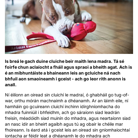
Is breá le gach duine cluiche beir maith lena madra. Tá sé
foirfe chun aclaíocht a fháil agus spraoi a bheith agat. Ach is
é an míbhuntáiste a bhaineann leis an gcluiche ná nach
bhfuil aon smaoineamh i gceist - ach go leor rith anonn is
anall.
Ní éilíonn an oiread sin cluichí le madraí, ó ghabháil go tug-of-
war, orthu mórán machnaimh a dhéanamh. Ar an láimh eile, ní
hamháin go gcuireann cluichí inchinn idirghníomhacha do
mhadra fuinniúil i bhfeidhm, ach go sáraíonn siad leadrán
freisin, méadóidh siad muinín do mhadra, agus neartaíonn siad
an nasc idir an bheirt agaibh agus tú ag obair le chéile mar
fhoireann. Is éard atá i gceist leis an oiread sin gníomhaíochtaí
iontacha ar féidir leat a dhéanamh le do mhadra ach