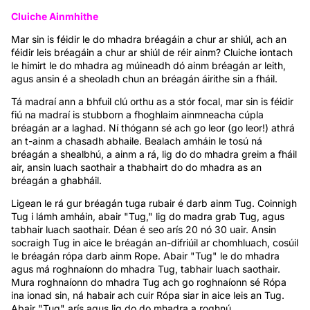
Cluiche Ainmhithe
Mar sin is féidir le do mhadra bréagáin a chur ar shiúl, ach an
féidir leis bréagáin a chur ar shiúl de réir ainm? Cluiche iontach
le himirt le do mhadra ag múineadh dó ainm bréagán ar leith,
agus ansin é a sheoladh chun an bréagán áirithe sin a fháil.
Tá madraí ann a bhfuil clú orthu as a stór focal, mar sin is féidir
fiú na madraí is stubborn a fhoghlaim ainmneacha cúpla
bréagán ar a laghad. Ní thógann sé ach go leor (go leor!) athrá
an t-ainm a chasadh abhaile. Bealach amháin le tosú ná
bréagán a shealbhú, a ainm a rá, lig do do mhadra greim a fháil
air, ansin luach saothair a thabhairt do do mhadra as an
bréagán a ghabháil.
Ligean le rá gur bréagán tuga rubair é darb ainm Tug. Coinnigh
Tug i lámh amháin, abair "Tug," lig do madra grab Tug, agus
tabhair luach saothair. Déan é seo arís 20 nó 30 uair. Ansin
socraigh Tug in aice le bréagán an-difriúil ar chomhluach, cosúil
le bréagán rópa darb ainm Rope. Abair "Tug" le do mhadra
agus má roghnaíonn do mhadra Tug, tabhair luach saothair.
Mura roghnaíonn do mhadra Tug ach go roghnaíonn sé Rópa
ina ionad sin, ná habair ach cuir Rópa siar in aice leis an Tug.
Abair "Tug" arís agus lig do do mhadra a roghnú.