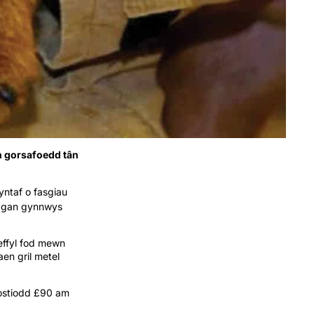
h gorsafoedd tân
yntaf o fasgiau
o, gan gynnwys
effyl fod mewn
en gril metel
gostiodd £90 am