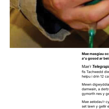
Mae masgiau ocsi
a'u gosod ar beir
Mae'r
Telegrap
fis Tachwedd diw
helpu i drin 12 
Mewn digwyddiada
damwain, a derb
gymorth nes y ge
Mae aelodau’r c
set lawn y gellir