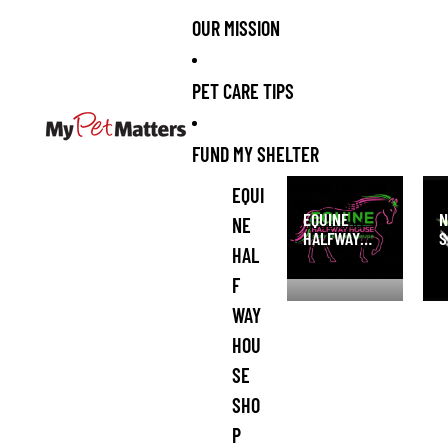
OUR MISSION
PET CARE TIPS
FUND MY SHELTER
Equine Halfway
NI 
EQUI
House Pony
San
EQUINE
N
NE
Rescue and
HALFWAY
S
Refuge Shop
HAL
HOUSE PONY
S
RESCUE AND
F
REFUGE
WAY
SHOP
HOU
SE
SHO
P