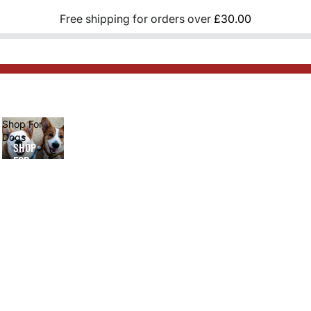
Free shipping for orders over
£30.00
Shop For
Dogs
SHOP
FOR
DOGS