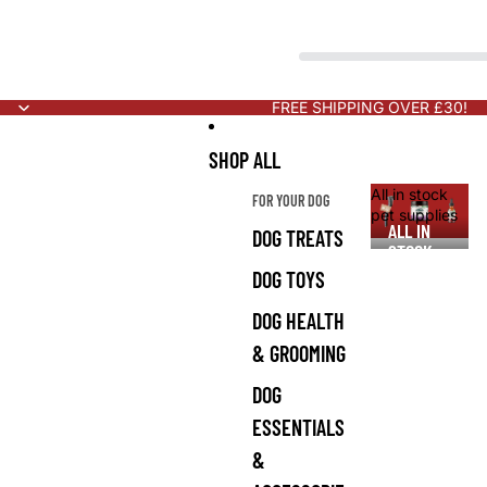
FREE SHIPPING OVER £30!
SHOP ALL
All in stock
FOR YOUR DOG
pet supplies
ALL IN
DOG TREATS
STOCK
PET
DOG TOYS
SUPPLIES
DOG HEALTH
& GROOMING
DOG
ESSENTIALS
&