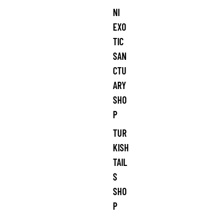
NI
EXO
TIC
SAN
CTU
ARY
SHO
P
TUR
KISH
TAIL
S
SHO
P