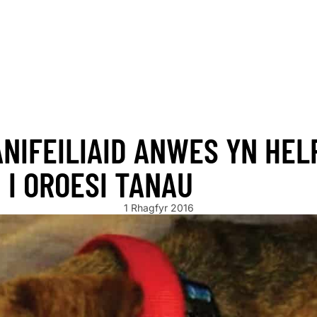
ARRIVING SOON!
NEW STOCK ARRIVING SOON!
NEW STOCK AR
NIFEILIAID ANWES YN HELP
I OROESI TANAU
1 Rhagfyr 2016