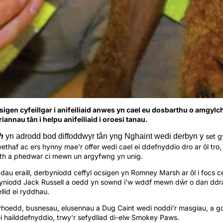
gen cyfeillgar i anifeiliaid anwes yn cael eu dosbarthu o amgylc
iannau tân i helpu anifeiliaid i oroesi tanau.
h
yn adrodd bod diffoddwyr tân yng Nghaint wedi derbyn y
set g
ethaf ac ers hynny mae'r offer wedi cael ei ddefnyddio dro ar ôl tr
cath a phedwar ci mewn un argyfwng yn unig.
u eraill, derbyniodd ceffyl ocsigen yn Romney Marsh ar ôl i focs c
yniodd Jack Russell a oedd yn sownd i’w wddf mewn dŵr o dan ddra
llid ei ryddhau.
yhoedd, busnesau, elusennau a Dug Caint wedi noddi’r masgiau, a 
 ei hailddefnyddio, trwy’r sefydliad di-elw Smokey Paws.