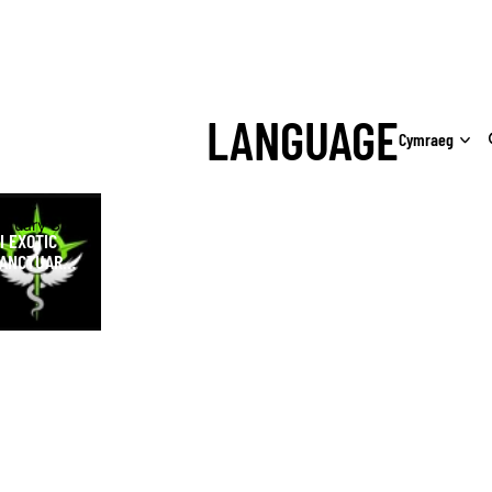
LANGUAGE
Exotic
ctuary Shop
I EXOTIC
ANCTUARY
HOP