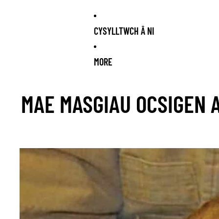
CYSYLLTWCH Â NI
MORE
K ARRIVING SOON!
NEW STOCK ARRIVING SOON!
NEW STOCK 
MAE MASGIAU OCSIGEN A