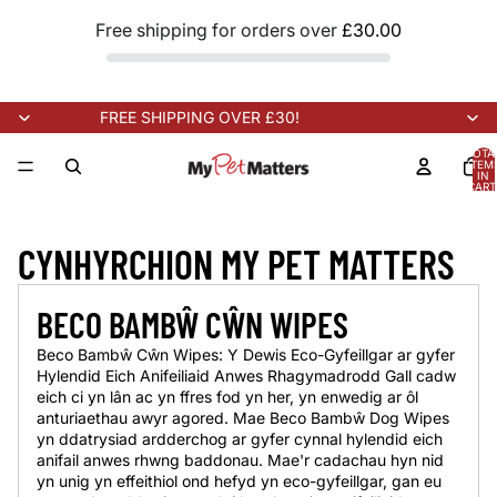
Free shipping for orders over
£30.00
FREE SHIPPING OVER £30!
TOTA
ITEM
IN
CART
0
OON!
NEW STOCK ARRIVING SOON!
NEW STOCK ARRIVING SOO
CYNHYRCHION MY PET MATTERS
BECO BAMBŴ CŴN WIPES
Beco Bambŵ Cŵn Wipes: Y Dewis Eco-Gyfeillgar ar gyfer
Hylendid Eich Anifeiliaid Anwes Rhagymadrodd Gall cadw
eich ci yn lân ac yn ffres fod yn her, yn enwedig ar ôl
anturiaethau awyr agored. Mae Beco Bambŵ Dog Wipes
yn ddatrysiad ardderchog ar gyfer cynnal hylendid eich
anifail anwes rhwng baddonau. Mae'r cadachau hyn nid
yn unig yn effeithiol ond hefyd yn eco-gyfeillgar, gan eu