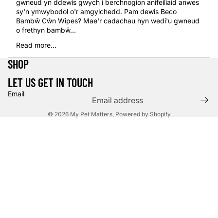
gwneud yn ddewis gwych i berchnogion anifeiliaid anwes
sy'n ymwybodol o'r amgylchedd. Pam dewis Beco
Bambŵ Cŵn Wipes? Mae'r cadachau hyn wedi'u gwneud
o frethyn bambŵ...
Read more...
SHOP
LET US GET IN TOUCH
Email
© 2026
My Pet Matters
,
Powered by Shopify